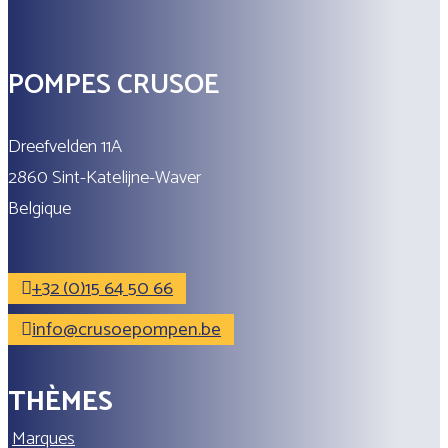
POMPES CRUSOE
Dreefvelden 11A
2860 Sint-Katelijne-Waver
Belgique
+32 (0)15 64 50 66
info@crusoepompen.be
THÈMES
Marques